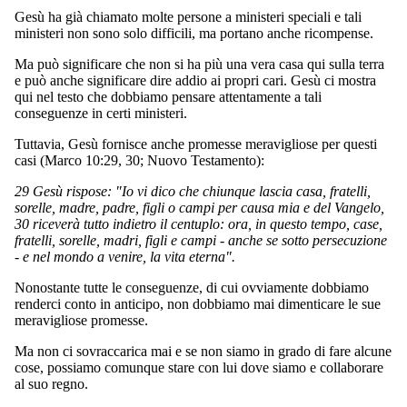
Gesù ha già chiamato molte persone a ministeri speciali e tali
ministeri non sono solo difficili, ma portano anche ricompense.
Ma può significare che non si ha più una vera casa qui sulla terra
e può anche significare dire addio ai propri cari. Gesù ci mostra
qui nel testo che dobbiamo pensare attentamente a tali
conseguenze in certi ministeri.
Tuttavia, Gesù fornisce anche promesse meravigliose per questi
casi (Marco 10:29, 30; Nuovo Testamento):
29 Gesù rispose: "Io vi dico che chiunque lascia casa, fratelli,
sorelle, madre, padre, figli o campi per causa mia e del Vangelo,
30 riceverà tutto indietro il centuplo: ora, in questo tempo, case,
fratelli, sorelle, madri, figli e campi - anche se sotto persecuzione
- e nel mondo a venire, la vita eterna".
Nonostante tutte le conseguenze, di cui ovviamente dobbiamo
renderci conto in anticipo, non dobbiamo mai dimenticare le sue
meravigliose promesse.
Ma non ci sovraccarica mai e se non siamo in grado di fare alcune
cose, possiamo comunque stare con lui dove siamo e collaborare
al suo regno.