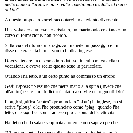
mette mano all'aratro e poi si volta indietro non è adatto al regno
di Dio".
A questo proposito vorrei raccontarvi un aneddoto divertente.
Una volta ero a un evento cristiano, un matrimonio cristiano o un
corso di formazione, non ricordo.
Sulla via del ritorno, una ragazza mi diede un passaggio e mi
disse che era stata in una scuola biblica inglese.
Doveva tenere un discorso introduttivo, in cui parlava della sua
vocazione, e aveva scelto questo testo in particolare.
Quando l'ha letto, a un certo punto ha commesso un errore:
Gesù rispose: "Nessuno che metta mano alla spina (invece che
all'aratro) e si guardi indietro è adatto a servire nel regno di Dio".
Plough significa "aratro" (pronunciato "plau") in inglese, ma si
scrive "ploug" e lei l'ha pronunciato come "plag" quando l'ha
letto, che significa spina, ad esempio la spina dell'elettricità.
Ha detto che la sala è scoppiata a ridere e non sapeva perché.
"Chiunque metta la mano sulla spina e guardi indietro non è