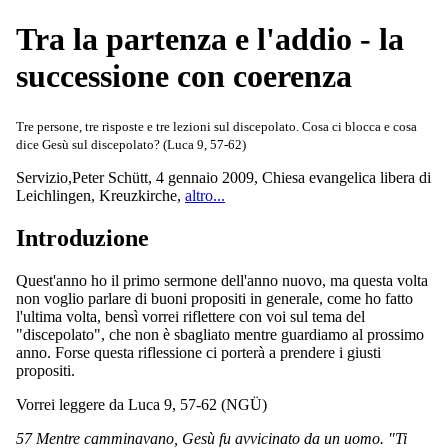
Tra la partenza e l'addio - la
successione con coerenza
Tre persone, tre risposte e tre lezioni sul discepolato. Cosa ci blocca e cosa
dice Gesù sul discepolato? (Luca 9, 57-62)
Servizio
,
Peter Schütt
,
4 gennaio 2009
,
Chiesa evangelica libera di
Leichlingen, Kreuzkirche
,
altro...
Introduzione
Quest'anno ho il primo sermone dell'anno nuovo, ma questa volta
non voglio parlare di buoni propositi in generale, come ho fatto
l'ultima volta, bensì vorrei riflettere con voi sul tema del
"discepolato", che non è sbagliato mentre guardiamo al prossimo
anno. Forse questa riflessione ci porterà a prendere i giusti
propositi.
Vorrei leggere da Luca 9, 57-62 (NGÜ)
57 Mentre camminavano, Gesù fu avvicinato da un uomo. "Ti