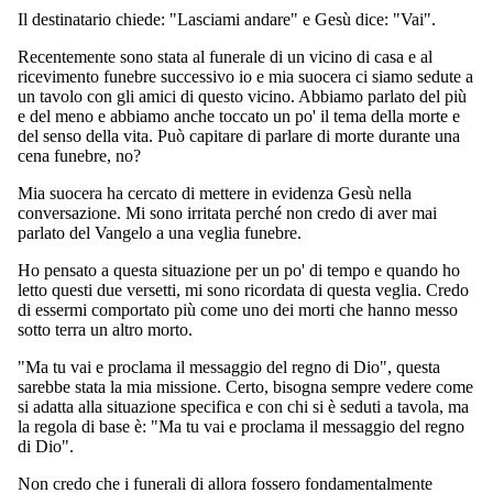
Il destinatario chiede: "Lasciami andare" e Gesù dice: "Vai".
Recentemente sono stata al funerale di un vicino di casa e al
ricevimento funebre successivo io e mia suocera ci siamo sedute a
un tavolo con gli amici di questo vicino. Abbiamo parlato del più
e del meno e abbiamo anche toccato un po' il tema della morte e
del senso della vita. Può capitare di parlare di morte durante una
cena funebre, no?
Mia suocera ha cercato di mettere in evidenza Gesù nella
conversazione. Mi sono irritata perché non credo di aver mai
parlato del Vangelo a una veglia funebre.
Ho pensato a questa situazione per un po' di tempo e quando ho
letto questi due versetti, mi sono ricordata di questa veglia. Credo
di essermi comportato più come uno dei morti che hanno messo
sotto terra un altro morto.
"Ma tu vai e proclama il messaggio del regno di Dio", questa
sarebbe stata la mia missione. Certo, bisogna sempre vedere come
si adatta alla situazione specifica e con chi si è seduti a tavola, ma
la regola di base è: "Ma tu vai e proclama il messaggio del regno
di Dio".
Non credo che i funerali di allora fossero fondamentalmente