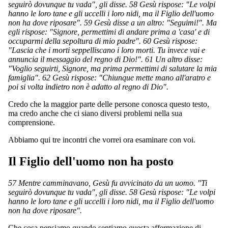
seguirò dovunque tu vada", gli disse. 58 Gesù rispose: "Le volpi
hanno le loro tane e gli uccelli i loro nidi, ma il Figlio dell'uomo
non ha dove riposare". 59 Gesù disse a un altro: "Seguimi!". Ma
egli rispose: "Signore, permettimi di andare prima a 'casa' e di
occuparmi della sepoltura di mio padre". 60 Gesù rispose:
"Lascia che i morti seppelliscano i loro morti. Tu invece vai e
annuncia il messaggio del regno di Dio!". 61 Un altro disse:
"Voglio seguirti, Signore, ma prima permettimi di salutare la mia
famiglia". 62 Gesù rispose: "Chiunque mette mano all'aratro e
poi si volta indietro non è adatto al regno di Dio".
Credo che la maggior parte delle persone conosca questo testo,
ma credo anche che ci siano diversi problemi nella sua
comprensione.
Abbiamo qui tre incontri che vorrei ora esaminare con voi.
Il Figlio dell'uomo non ha posto
57 Mentre camminavano, Gesù fu avvicinato da un uomo. "Ti
seguirò dovunque tu vada", gli disse. 58 Gesù rispose: "Le volpi
hanno le loro tane e gli uccelli i loro nidi, ma il Figlio dell'uomo
non ha dove riposare".
Che cosa pensiamo quando sentiamo questa affermazione di