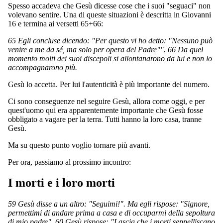
Spesso accadeva che Gesù dicesse cose che i suoi "seguaci" non
volevano sentire. Una di queste situazioni è descritta in Giovanni
16 e termina ai versetti 65+66:
65 Egli concluse dicendo: "Per questo vi ho detto: "Nessuno può
venire a me da sé, ma solo per opera del Padre"". 66 Da quel
momento molti dei suoi discepoli si allontanarono da lui e non lo
accompagnarono più.
Gesù lo accetta. Per lui l'autenticità è più importante del numero.
Ci sono conseguenze nel seguire Gesù, allora come oggi, e per
quest'uomo qui era apparentemente importante che Gesù fosse
obbligato a vagare per la terra. Tutti hanno la loro casa, tranne
Gesù.
Ma su questo punto voglio tornare più avanti.
Per ora, passiamo al prossimo incontro:
I morti e i loro morti
59 Gesù disse a un altro: "Seguimi!". Ma egli rispose: "Signore,
permettimi di andare prima a casa e di occuparmi della sepoltura
di mio padre". 60 Gesù rispose: "Lascia che i morti seppelliscano