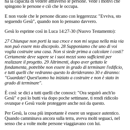
ha la capacità di vedere attraverso le persone. Vede i motivi che
spingono le persone e ciò che le occupa.
E non vuole che le persone dicano con leggerezza: "Evviva, sto
seguendo Gesù", quando non lo pensano davvero.
Gesù lo esprime così in Luca 14:27-30 (Nuovo Testamento):
27 Chiunque non porti la sua croce e non mi segua nella mia via
non può essere mio discepolo. 28 Supponiamo che uno di voi
voglia costruire una casa. Non si siede prima a calcolare i costi?
Certamente deve sapere se i suoi mezzi sono sufficienti per
realizzare il progetto. 29 Altrimenti, dopo aver gettato le
fondamenta, potrebbe non essere in grado di terminare l'edificio,
e tutti quelli che vedranno questo lo derideranno 30 e diranno:
"Guardate! Quest'uomo ha iniziato a costruire e non è stato in
grado di terminare".
È così: se dici a tutti quelli che conosci: "Ora seguirò anch'io
Gesù" e poi lo butti via dopo poche settimane, ti rendi ridicolo
ovunque e Gesù vuole proteggere anche noi da questo.
Per Gesù, la cosa più importante è essere un seguace autentico.
Quando camminava ancora sulla terra, aveva molti seguaci, nel
senso che a volte molte persone viaggiavano con lui.