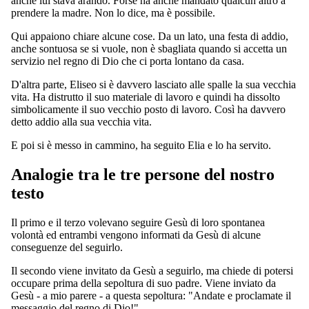
anche lui stava arando. Forse ha anche mandato qualcun altro a
prendere la madre. Non lo dice, ma è possibile.
Qui appaiono chiare alcune cose. Da un lato, una festa di addio,
anche sontuosa se si vuole, non è sbagliata quando si accetta un
servizio nel regno di Dio che ci porta lontano da casa.
D'altra parte, Eliseo si è davvero lasciato alle spalle la sua vecchia
vita. Ha distrutto il suo materiale di lavoro e quindi ha dissolto
simbolicamente il suo vecchio posto di lavoro. Così ha davvero
detto addio alla sua vecchia vita.
E poi si è messo in cammino, ha seguito Elia e lo ha servito.
Analogie tra le tre persone del nostro
testo
Il primo e il terzo volevano seguire Gesù di loro spontanea
volontà ed entrambi vengono informati da Gesù di alcune
conseguenze del seguirlo.
Il secondo viene invitato da Gesù a seguirlo, ma chiede di potersi
occupare prima della sepoltura di suo padre. Viene inviato da
Gesù - a mio parere - a questa sepoltura: "Andate e proclamate il
messaggio del regno di Dio!".