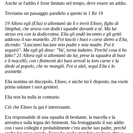
Anche se l'addio è forse limitato nel tempo, deve essere un addio.
Troviamo un passaggio parallelo a questo in 1 Re 19
19 Allora egli (Elia) si allontanò da lì e trovò Eliseo, figlio di
Shaphat, che arava con dodici squadre davanti a sé. Ma lui
stesso era con la dodicesima. Elia gli andò incontro e gli gettò
addosso il suo mantello. 20 Poi lasciò i buoi e corse dietro a Elia,
dicendo: "Lasciami baciare mio padre e mia madre. Poi ti
seguirò". Ma egli gli disse: "Va', torna indietro. Perché cosa ti ho
fatto? 21 Allora egli si allontanò da lui, prese la squadra di buoi
e li macellò; con i finimenti dei buoi arrostì la loro carne e la
diede al popolo, che ne mangiò. Poi si alzò, seguì Elia e lo
assistette.
Elia nomina un discepolo, Eliseo, e anche lui è disposto, ma vuole
prima salutare i suoi genitori.
Elia non ha nulla in contrario.
Ciò che Eliseo fa qui è interessante.
Era responsabile di una squadra di bestiame, la macella e la
arrostisce sulla legna dei finimenti. Sta festeggiando il suo addio
con i suoi colleghi e probabilmente c'era anche suo padre, perché