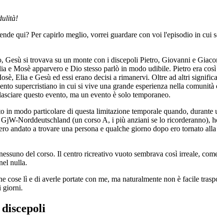
dulità!
ntende qui? Per capirlo meglio, vorrei guardare con voi l'episodio in cui 
, Gesù si trovava su un monte con i discepoli Pietro, Giovanni e Giac
ia e Mosè apparvero e Dio stesso parlò in modo udibile. Pietro era così 
è, Elia e Gesù ed essi erano decisi a rimanervi. Oltre ad altri significat
to supercristiano in cui si vive una grande esperienza nella comunità e
 lasciare questo evento, ma un evento è solo temporaneo.
o in modo particolare di questa limitazione temporale quando, durante 
a GjW-Norddeutschland (un corso A, i più anziani se lo ricorderanno), ho 
ero andato a trovare una persona e qualche giorno dopo ero tornato alla
essuno del corso. Il centro ricreativo vuoto sembrava così irreale, com
nel nulla.
e cose lì e di averle portate con me, ma naturalmente non è facile traspor
i giorni.
 discepoli