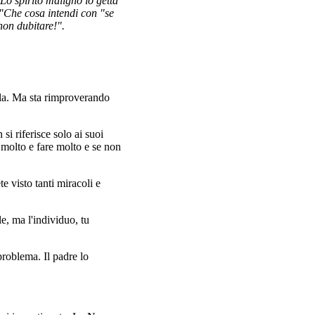
o spirito maligno lo getta
 "Che cosa intendi con "se
non dubitare!".
lla. Ma sta rimproverando
i riferisce solo ai suoi
e molto e fare molto e se non
 visto tanti miracoli e
e, ma l'individuo, tu
problema. Il padre lo