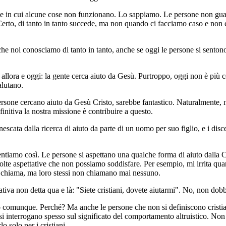
ne in cui alcune cose non funzionano. Lo sappiamo. Le persone non gua
 Certo, di tanto in tanto succede, ma non quando ci facciamo caso e non
nche noi conosciamo di tanto in tanto, anche se oggi le persone si sentono
 allora e oggi: la gente cerca aiuto da Gesù. Purtroppo, oggi non è più cos
lutano.
persone cercano aiuto da Gesù Cristo, sarebbe fantastico. Naturalmente
initiva la nostra missione è contribuire a questo.
nnescata dalla ricerca di aiuto da parte di un uomo per suo figlio, e i dis
sentiamo così. Le persone si aspettano una qualche forma di aiuto dalla
lte aspettative che non possiamo soddisfare. Per esempio, mi irrita qu
 chiama, ma loro stessi non chiamano mai nessuno.
ativa non detta qua e là: "Siete cristiani, dovete aiutarmi". No, non dob
no comunque. Perché? Ma anche le persone che non si definiscono cristia
i si interrogano spesso sul significato del comportamento altruistico. Non
lo solo per i cristiani.