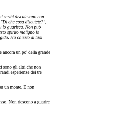
ni scribi discutevano con
 "Di che cosa discutete?",
tu lo guarisca. Non può
sto spirito maligno lo
gido. Ho chiesto ai tuoi
e ancora un po' della grande
ci sono gli altri che non
andi esperienze dei tre
, su un monte. E non
cesso. Non riescono a guarire