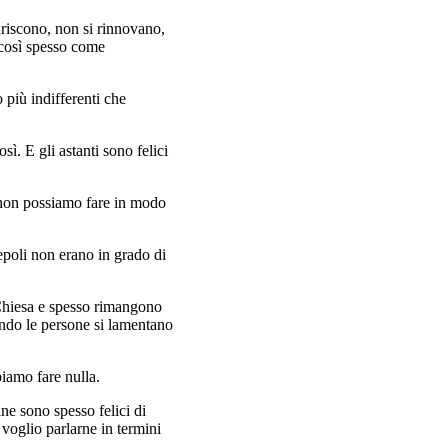
riscono, non si rinnovano,
 così spesso come
 più indifferenti che
ì. E gli astanti sono felici
, non possiamo fare in modo
cepoli non erano in grado di
 Chiesa e spesso rimangono
ando le persone si lamentano
biamo fare nulla.
ne sono spesso felici di
 voglio parlarne in termini