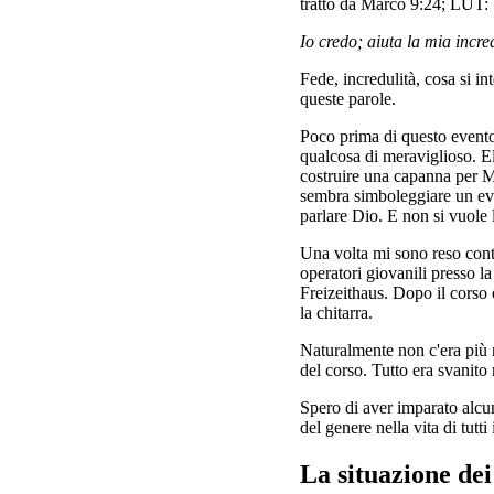
tratto da Marco 9:24; LUT:
Io credo; aiuta la mia incre
Fede, incredulità, cosa si i
queste parole.
Poco prima di questo evento
qualcosa di meraviglioso. El
costruire una capanna per Mos
sembra simboleggiare un even
parlare Dio. E non si vuole
Una volta mi sono reso cont
operatori giovanili presso l
Freizeithaus. Dopo il corso 
la chitarra.
Naturalmente non c'era più n
del corso. Tutto era svanito 
Spero di aver imparato alcun
del genere nella vita di tutti 
La situazione dei