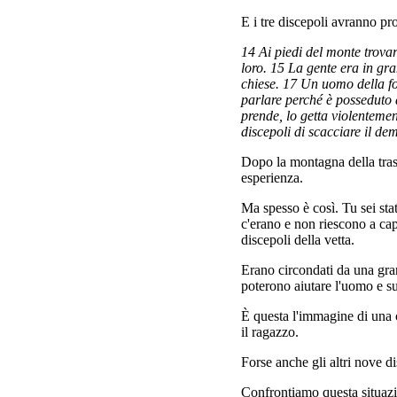
E i tre discepoli avranno pr
14 Ai piedi del monte trovar
loro. 15 La gente era in gr
chiese. 17 Un uomo della fo
parlare perché è posseduto 
prende, lo getta violentemen
discepoli di scacciare il de
Dopo la montagna della tras
esperienza.
Ma spesso è così. Tu sei stat
c'erano e non riescono a ca
discepoli della vetta.
Erano circondati da una gran
poterono aiutare l'uomo e su
È questa l'immagine di una c
il ragazzo.
Forse anche gli altri nove d
Confrontiamo questa situazi