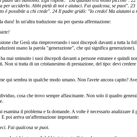
 padre del bambino. Egli rispose: "Da quando era molto piccolo". 22 L
a per ucciderlo. Abbi pietà di noi e aiutaci. Fai qualcosa, se puoi". 23
o è possibile a chi crede". 24 Il padre gridò: "Io credo! Ma aiutami a 
a dura! In un'altra traduzione sta per questa affermazione:
iete!
sione che Gesù stia rimproverando i suoi discepoli davanti a tutta la fo
traduzioni usano la parola "generazione", che qui significa generazione).
a mai sminuito i suoi discepoli davanti a persone estranee e quindi non s
nti. Non si tratta di un cristianesimo di prestazione, del tipo: devi creder
ime qui sembra in qualche modo umano. Non l'avete ancora capito? Avete
dividuo, cosa che trovo sempre affascinante. Non solo il quadro general
e.
 lui esamina il problema e fa domande. A volte è necessario analizzare il 
. E poi arriva un'affermazione importante:
teci. Fai qualcosa se puoi.