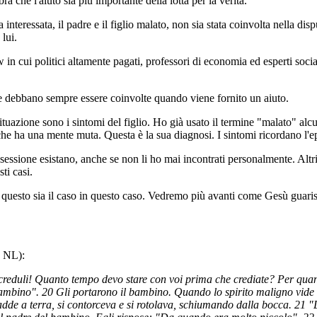
ra che l'aiuto sia più importante della lotta per la verità.
 interessata, il padre e il figlio malato, non sia stata coinvolta nella dis
lui.
 in cui politici altamente pagati, professori di economia ed esperti socia
e debbano sempre essere coinvolte quando viene fornito un aiuto.
ituazione sono i sintomi del figlio. Ho già usato il termine "malato" alc
 che ha una mente muta. Questa è la sua diagnosi. I sintomi ricordano l'ep
essione esistano, anche se non li ho mai incontrati personalmente. Altri
ti casi.
 questo sia il caso in questo caso. Vedremo più avanti come Gesù guaris
; NL):
increduli! Quanto tempo devo stare con voi prima che crediate? Per qu
bambino". 20 Gli portarono il bambino. Quando lo spirito maligno vide
adde a terra, si contorceva e si rotolava, schiumando dalla bocca. 21