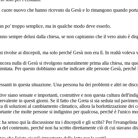
e al cuore nuovo che hanno ricevuto da Gesù e lo rimangono quando porta
un po' troppo semplice, ma in qualche modo deve esserlo.
ranno sempre delusi dalla chiesa, se non capiranno che il vero aiuto è di
si rivolse ai discepoli, ma solo perché Gesù non era lì. In realtà voleva
cora nulla di Gesù si rivolgono naturalmente prima alla chiesa, ma ques
limitata. Per questo dobbiamo anche indicare alle persone Gesù, perché l
ressanti in questa situazione. Una persona ha dei problemi e altri ne disc
tive siano sensate e importanti, costruttive e non questa cultura dell'ind
evalente in questi giorni. Se il fatto che Greta si sia seduta sul pavime
ca di soluzioni al cambiamento climatico, allora la borlottizzazione dei c
tante che molte persone si indignino per qualcosa, perché è l'unico mod
 ha senso qui la discussione tra i discepoli e gli scribi? Per l'evangeli
a del contenuto, perché non ha scritto direttamente ciò di cui stavano di