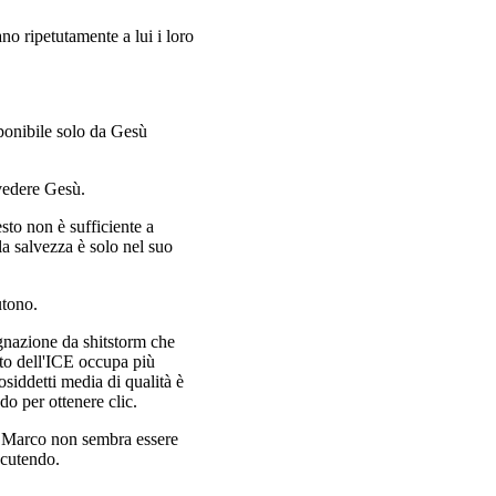
no ripetutamente a lui i loro
sponibile solo da Gesù
 vedere Gesù.
to non è sufficiente a
a salvezza è solo nel suo
utono.
ignazione da shitstorm che
nto dell'ICE occupa più
osiddetti media di qualità è
o per ottenere clic.
sta Marco non sembra essere
scutendo.