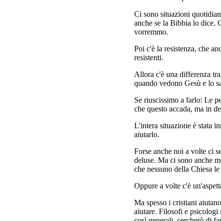
Ci sono situazioni quotidia
anche se la Bibbia lo dice.
vorremmo.
Poi c'è la resistenza, che a
resistenti.
Allora c'è una differenza tra
quando vedono Gesù e lo sa
Se riuscissimo a farlo: Le 
che questo accada, ma in def
L'intera situazione è stata i
aiutarlo.
Forse anche noi a volte ci 
deluse. Ma ci sono anche mo
che nessuno della Chiesa le
Oppure a volte c'è un'aspett
Ma spesso i cristiani aiuta
aiutare. Filosofi e psicolog
così generali, cercherò di far