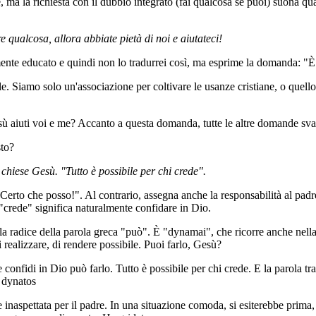
e, ma la richiesta con il dubbio integrato (fai qualcosa se puoi) suona 
e qualcosa, allora abbiate pietà di noi e aiutateci!
nte educato e quindi non lo tradurrei così, ma esprime la domanda: "È 
e. Siamo solo un'associazione per coltivare le usanze cristiane, o quell
ù aiuti voi e me? Accanto a questa domanda, tutte le altre domande svan
to?
 chiese Gesù. "Tutto è possibile per chi crede".
Certo che posso!". Al contrario, assegna anche la responsabilità al padr
 "crede" significa naturalmente confidare in Dio.
 la radice della parola greca "può". È "dynamai", che ricorre anche nel
di realizzare, di rendere possibile. Puoi farlo, Gesù?
e confidi in Dio può farlo. Tutto è possibile per chi crede. E la parola t
: dynatos
 inaspettata per il padre. In una situazione comoda, si esiterebbe prima,