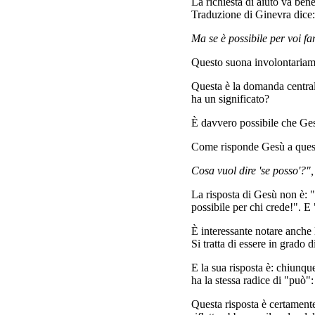
La richiesta di aiuto va ben
Traduzione di Ginevra dice:
Ma se è possibile per voi far
Questo suona involontariame
Questa è la domanda central
ha un significato?
È davvero possibile che Ges
Come risponde Gesù a ques
Cosa vuol dire 'se posso'?",
La risposta di Gesù non è: "
possibile per chi crede!". E
È interessante notare anche
Si tratta di essere in grado 
E la sua risposta è: chiunqu
ha la stessa radice di "può"
Questa risposta è certamente