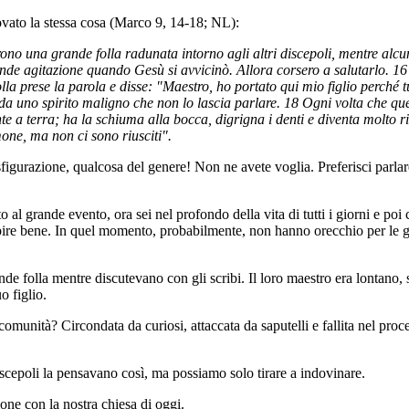
ovato la stessa cosa (Marco 9, 14-18; NL):
ono una grande folla radunata intorno agli altri discepoli, mentre alcu
ande agitazione quando Gesù si avvicinò. Allora corsero a salutarlo. 16
lla prese la parola e disse: "Maestro, ho portato qui mio figlio perché 
da uno spirito maligno che non lo lascia parlare. 18 Ogni volta che que
te a terra; ha la schiuma alla bocca, digrigna i denti e diventa molto ri
mone, ma non ci sono riusciti".
figurazione, qualcosa del genere! Non ne avete voglia. Preferisci parlar
o al grande evento, ora sei nel profondo della vita di tutti i giorni e poi 
pire bene. In quel momento, probabilmente, non hanno orecchio per le gr
de folla mentre discutevano con gli scribi. Il loro maestro era lontano
o figlio.
omunità? Circondata da curiosi, attaccata da saputelli e fallita nel pro
iscepoli la pensavano così, ma possiamo solo tirare a indovinare.
one con la nostra chiesa di oggi.