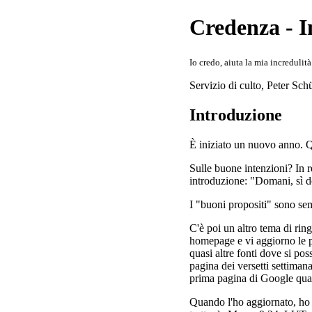
Credenza - I
Io credo, aiuta la mia incredulit
Servizio di culto
,
Peter Schü
Introduzione
È iniziato un nuovo anno. 
Sulle buone intenzioni? In 
introduzione: "Domani, sì d
I "buoni propositi" sono se
C'è poi un altro tema di rin
homepage e vi aggiorno le pa
quasi altre fonti dove si pos
pagina dei versetti settiman
prima pagina di Google quand
Quando l'ho aggiornato, ho i