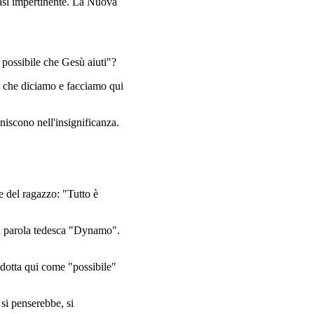
quasi impertinente. La Nuova
possibile che Gesù aiuti"?
o che diciamo e facciamo qui
iscono nell'insignificanza.
e del ragazzo: "Tutto è
la parola tedesca "Dynamo".
radotta qui come "possibile"
 si penserebbe, si