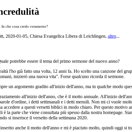
ncredulità
à. In che cosa credo veramente?
tt
,
2020-01-05
,
Chiesa Evangelica Libera di Leichlingen
,
altro
...
Quale potrebbe essere il tema del primo sermone del nuovo anno?
realtà l'ho già fatto una volta, 12 anni fa. Ho scelto una canzone del g
omani, inizierò una nuova vita". Forse qualcuno ricorda il sermone.
mpre un argomento gradito all'inizio dell'anno, ma in qualche modo ques
graziamento all'inizio dell'anno, che è il motto annuale. All'inizio dell'
role d'ordine, i detti settimanali e i detti mensili. Non mi ci vuole mo
sa accedere a questi versetti biblici in modo chiaro. Per questo motivo anc
ali è la parte che viene consultata più spesso dalla nostra homepage. Sia
o si inserisce il versetto della settimana 2020.
nserito anche il motto dell'anno e mi è piaciuto molto, quindi oggi si tr