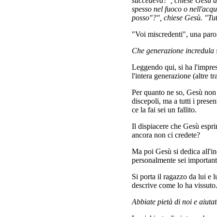
succedeva?", chiese Gesù al
spesso nel fuoco o nell'acqu
posso"?", chiese Gesù. "Tutt
"Voi miscredenti", una parol
Che generazione incredula s
Leggendo qui, si ha l'impres
l'intera generazione (altre 
Per quanto ne so, Gesù non h
discepoli, ma a tutti i prese
ce la fai sei un fallito.
Il dispiacere che Gesù espr
ancora non ci credete?
Ma poi Gesù si dedica all'in
personalmente sei important
Si porta il ragazzo da lui e
descrive come lo ha vissuto
Abbiate pietà di noi e aiuta